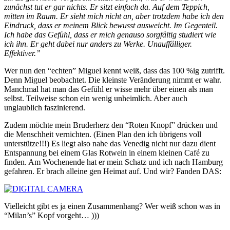
zunächst tut er gar nichts. Er sitzt einfach da. Auf dem Teppich,
mitten im Raum. Er sieht mich nicht an, aber trotzdem habe ich den
Eindruck, dass er meinem Blick bewusst ausweicht. Im Gegenteil.
Ich habe das Gefühl, dass er mich genauso sorgfältig studiert wie
ich ihn. Er geht dabei nur anders zu Werke. Unauffälliger.
Effektiver.”
Wer nun den “echten” Miguel kennt weiß, dass das 100 %ig zutrifft.
Denn Miguel beobachtet. Die kleinste Veränderung nimmt er wahr.
Manchmal hat man das Gefühl er wisse mehr über einen als man
selbst. Teilweise schon ein wenig unheimlich. Aber auch
unglaublich faszinierend.
Zudem möchte mein Bruderherz den “Roten Knopf” drücken und
die Menschheit vernichten. (Einen Plan den ich übrigens voll
unterstütze!!!) Es liegt also nahe das Venedig nicht nur dazu dient
Entspannung bei einem Glas Rotwein in einem kleinen Café zu
finden. Am Wochenende hat er mein Schatz und ich nach Hamburg
gefahren. Er brach alleine gen Heimat auf. Und wir? Fanden DAS:
Vielleicht gibt es ja einen Zusammenhang? Wer weiß schon was in
“Milan’s” Kopf vorgeht… )))