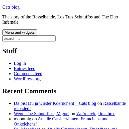
Skip
Cats blog
to
The story of the Rasselbande, Los Tres Schnuffos and The Duo
content
Infernale
Menu and widgets
Search
for:
Stuff
Log in
Entries feed
Comments feed
WordPress.org
Recent Comments
Da bist Du ja wieder Koernchen! – Cats blog
on
Rasselbande
reloaded!
Wenn The Schnuffies | Miguel
on
We’re living in a box
moonmig
on
An alle Catsitter/innen, Frantchens und
Onkelchens!