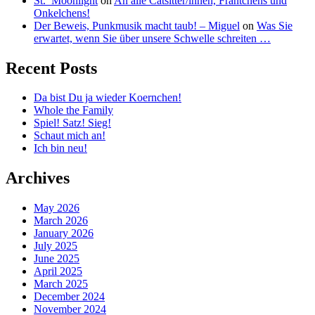
St._Moonlight
on
An alle Catsitter/innen, Frantchens und
Onkelchens!
Der Beweis, Punkmusik macht taub! – Miguel
on
Was Sie
erwartet, wenn Sie über unsere Schwelle schreiten …
Recent Posts
Da bist Du ja wieder Koernchen!
Whole the Family
Spiel! Satz! Sieg!
Schaut mich an!
Ich bin neu!
Archives
May 2026
March 2026
January 2026
July 2025
June 2025
April 2025
March 2025
December 2024
November 2024