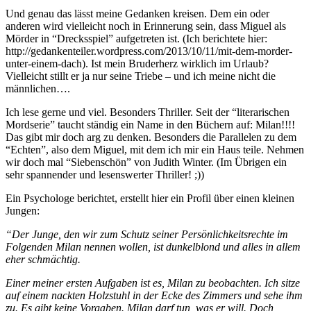
Und genau das lässt meine Gedanken kreisen. Dem ein oder
anderen wird vielleicht noch in Erinnerung sein, dass Miguel als
Mörder in “Drecksspiel” aufgetreten ist. (Ich berichtete hier:
http://gedankenteiler.wordpress.com/2013/10/11/mit-dem-morder-
unter-einem-dach). Ist mein Bruderherz wirklich im Urlaub?
Vielleicht stillt er ja nur seine Triebe – und ich meine nicht die
männlichen….
Ich lese gerne und viel. Besonders Thriller. Seit der “literarischen
Mordserie” taucht ständig ein Name in den Büchern auf: Milan!!!!
Das gibt mir doch arg zu denken. Besonders die Parallelen zu dem
“Echten”, also dem Miguel, mit dem ich mir ein Haus teile. Nehmen
wir doch mal “Siebenschön” von Judith Winter. (Im Übrigen ein
sehr spannender und lesenswerter Thriller! ;))
Ein Psychologe berichtet, erstellt hier ein Profil über einen kleinen
Jungen:
“Der Junge, den wir zum Schutz seiner Persönlichkeitsrechte im
Folgenden Milan nennen wollen, ist dunkelblond und alles in allem
eher schmächtig.
Einer meiner ersten Aufgaben ist es, Milan zu beobachten. Ich sitze
auf einem nackten Holzstuhl in der Ecke des Zimmers und sehe ihm
zu. Es gibt keine Vorgaben. Milan darf tun, was er will. Doch